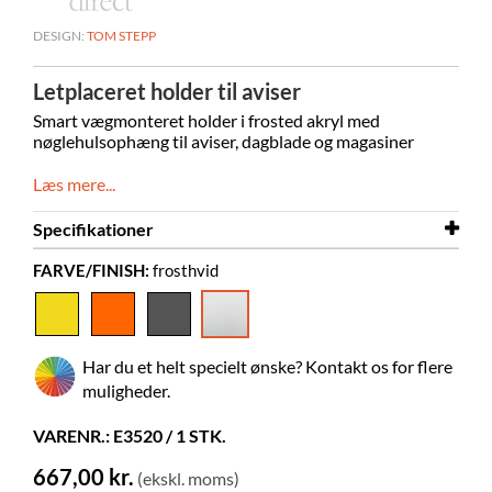
DESIGN:
TOM STEPP
Letplaceret holder til aviser
Smart vægmonteret holder i frosted akryl med
nøglehulsophæng til aviser, dagblade og magasiner
Læs mere...
Specifikationer
FARVE/FINISH:
frosthvid
Bredde
220 mm
Dybde
140 mm
Højde
740 mm
Har du et helt specielt ønske? Kontakt os for flere
Farve
frosthvid
muligheder.
Materiale
matteret akryl, PMMA
VARENR.: E3520 / 1 STK.
Leveres samlet
ja
667,00 kr.
(ekskl. moms)