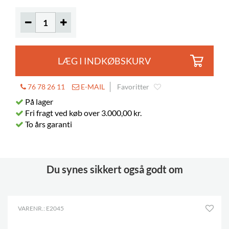
LÆG I INDKØBSKURV
76 78 26 11
E-MAIL
Favoritter
På lager
Fri fragt ved køb over 3.000,00 kr.
To års garanti
Du synes sikkert også godt om
VARENR.: E2045