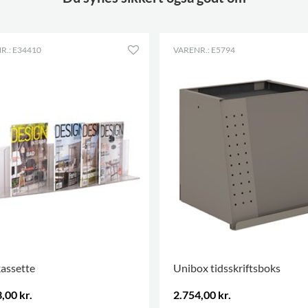
R.: E34410
VARENR.: E5794
assette
Unibox tidsskriftsboks
,00 kr.
2.754,00 kr.