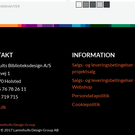
 VARIANTER
.
TAKT
INFORMATION
Salgs- og leveringsbetingelser 
ts Biblioteksdesign A/S
projektsalg
vej 1
Salgs- og leveringsbetingelser 
0 Holsted
Webshop
5 76 78 26 11
Persondatapolitik
 719 715
Cookiepolitik
.dk
ammhults Design Group
 © 2017 Lammhults Design Group AB