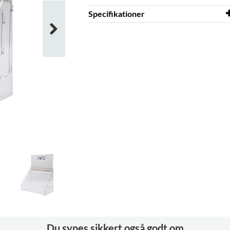
Specifikationer
Bredde
310 mm
Højde
200 mm
Farve
klar
Materiale
gennemsigtig akryl, PMMA
Du synes sikkert også godt om