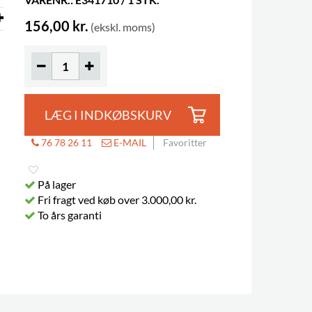
156,00 kr.
(ekskl. moms)
LÆG I INDKØBSKURV
76 78 26 11
E-MAIL
Favoritter
På lager
Fri fragt ved køb over 3.000,00 kr.
To års garanti