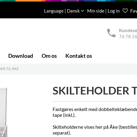
Language | Dansk
Min side | Log in
Fav
Kundese
76 78 26
Download
Om os
Kontakt os
ER TIL ÅKE
SKILTEHOLDER T
Fastgøres enkelt med dobbelteklæbend
tape (inkl.).
Skilteholderne vises her på Åke (bestille
separat).