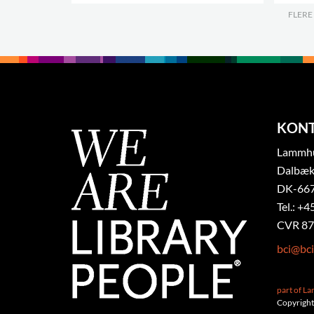
.
FLERE
KON
Lammhul
Dalbæk
DK-667
Tel.: +4
CVR 87
bci@bci
part of L
Copyright