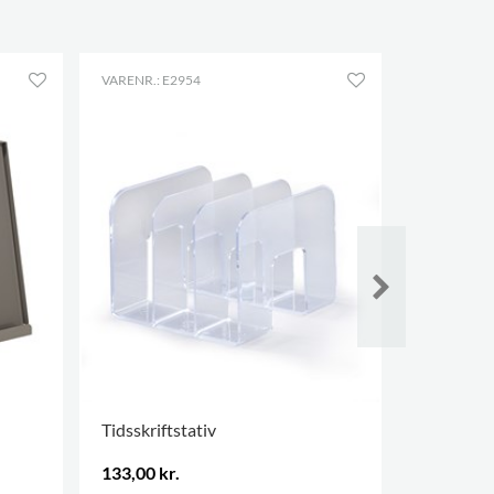
VARENR.: E2954
VARENR.: E
Tidsskriftstativ
Brochure
133,00 kr.
164,00 kr