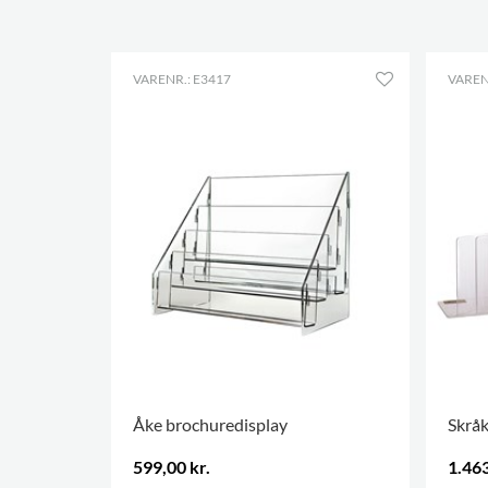
VARENR.: E3417
VAREN
Åke brochuredisplay
Skråk
599,00 kr.
1.463