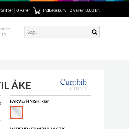
oritter | 0 varer
Indkøbskurv |
0
varer: 0,00 kr.
rvice
 11
IL ÅKE
FARVE/FINISH:
klar
e
s
VARENR.: E341710 / 1 STK.