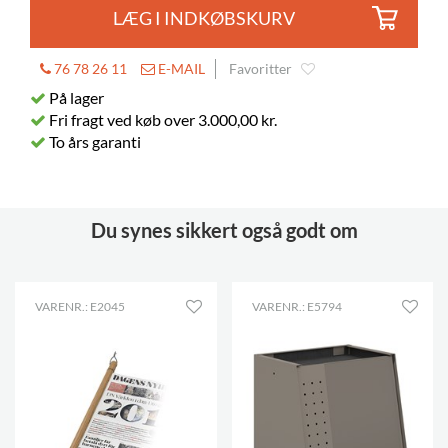
LÆG I INDKØBSKURV
76 78 26 11
E-MAIL
Favoritter
På lager
Fri fragt ved køb over 3.000,00 kr.
To års garanti
Du synes sikkert også godt om
VARENR.: E2045
VARENR.: E5794