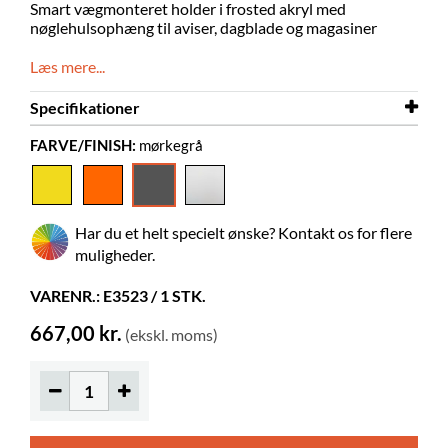
Smart vægmonteret holder i frosted akryl med
nøglehulsophæng til aviser, dagblade og magasiner
Læs mere...
Specifikationer
FARVE/FINISH:
mørkegrå
Bredde
220 mm
Dybde
140 mm
Højde
740 mm
Har du et helt specielt ønske? Kontakt os for flere
Farve
mørkegrå
muligheder.
Materiale
matteret akryl, PMMA
VARENR.: E3523 / 1 STK.
Leveres samlet
ja
667,00 kr.
(ekskl. moms)