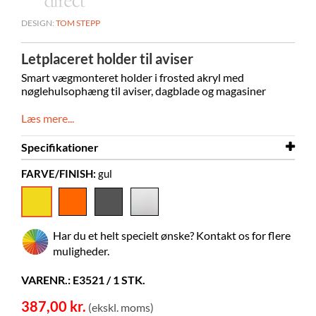
DESIGN:
TOM STEPP
Letplaceret holder til aviser
Smart vægmonteret holder i frosted akryl med
nøglehulsophæng til aviser, dagblade og magasiner
Læs mere...
Specifikationer
FARVE/FINISH:
gul
Bredde
220 mm
Dybde
140 mm
Højde
740 mm
Har du et helt specielt ønske? Kontakt os for flere
Farve
gul
muligheder.
Materiale
matteret akryl, PMMA
VARENR.: E3521 / 1 STK.
Leveres samlet
ja
387,00 kr.
(ekskl. moms)