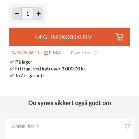
LÆG I INDKØBSKURV
76 78 26 11
E-MAIL
Favoritter
På lager
Fri fragt ved køb over 3.000,00 kr.
To års garanti
Du synes sikkert også godt om
VARENR.: E2045