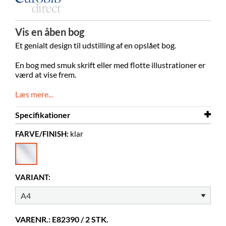
Vis en åben bog
Et genialt design til udstilling af en opslået bog.
En bog med smuk skrift eller med flotte illustrationer er
værd at vise frem.
Læs mere...
Specifikationer
FARVE/FINISH:
klar
Bredde
437 mm
Dybde
295 mm
Højde
145 mm
VARIANT:
Farve
klar
Materiale
gennemsigtig akryl, PMMA
VARENR.: E82390 / 2 STK.