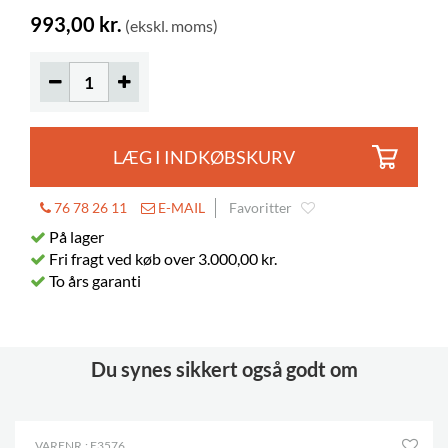
993,00 kr.
(ekskl. moms)
LÆG I INDKØBSKURV
76 78 26 11
E-MAIL
Favoritter
På lager
Fri fragt ved køb over 3.000,00 kr.
To års garanti
Du synes sikkert også godt om
VARENR.: E3576