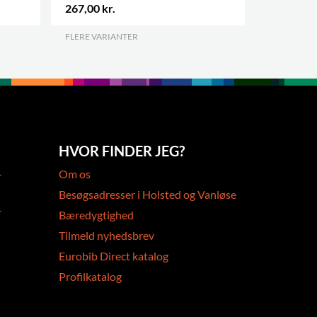
267,00 kr.
5.665,00 
FLERE VARIANTER
.
HVOR FINDER JEG?
-
Om os
Besøgsadresser i Holsted og Vanløse
-
Bæredygtighed
Tilmeld nyhedsbrev
Eurobib Direct katalog
Profilkatalog