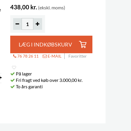
438,00 kr.
(ekskl. moms)
e
LÆG I INDKØBSKURV
76 78 26 11
E-MAIL
Favoritter
På lager
Fri fragt ved køb over 3.000,00 kr.
To års garanti