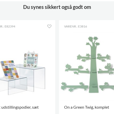
 VARIANTER
.
FLERE VARIANTER
.
Du synes sikkert også godt om
R.: E82394
VARENR.: E3816
 udstillingspodier, sæt
On a Green Twig, komplet