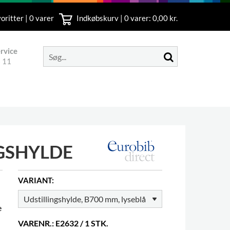
oritter | 0 varer
Indkøbskurv |
0
varer: 0,00 kr.
rvice
 11
NGSHYLDE
VARIANT:
e
VARENR.: E2632 / 1 STK.