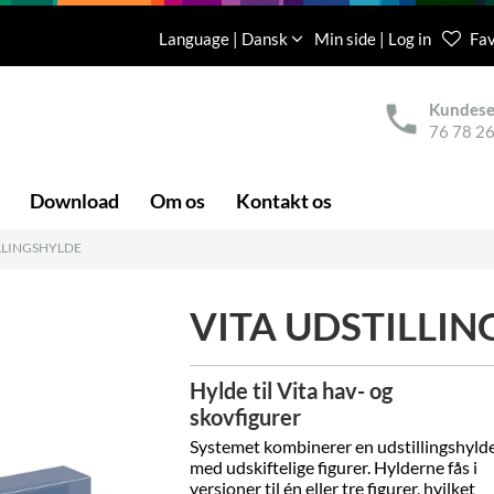
Language | Dansk
Min side | Log in
Fav
Kundese
76 78 26
Download
Om os
Kontakt os
LLINGSHYLDE
VITA UDSTILLI
Hylde til Vita hav- og
skovfigurer
Systemet kombinerer en udstillingshyld
med udskiftelige figurer. Hylderne fås i
versioner til én eller tre figurer, hvilket