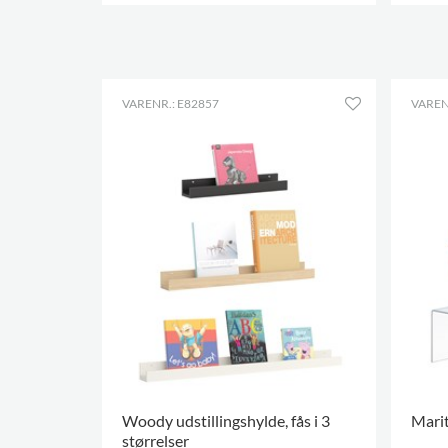
FLERE VARIANTER
.
FLERE
VARENR.: E82857
VAREN
Woody udstillingshylde, fås i 3
Marit
størrelser