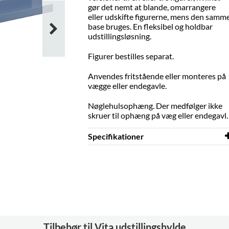
gør det nemt at blande, omarrangere
eller udskifte figurerne, mens den samm
base bruges. En fleksibel og holdbar
udstillingsløsning.
Figurer bestilles separat.
Anvendes fritstående eller monteres på
vægge eller endegavle.
Nøglehulsophæng. Der medfølger ikke
skruer til ophæng på væg eller endegavl.
Specifikationer
Bredde
700 mm
Dybde
125 mm
Højde
50 mm
Andet
Nøglehulsbeslag
Materiale
pulverlakeret stål
Tilbehør til Vita udstillingshylde