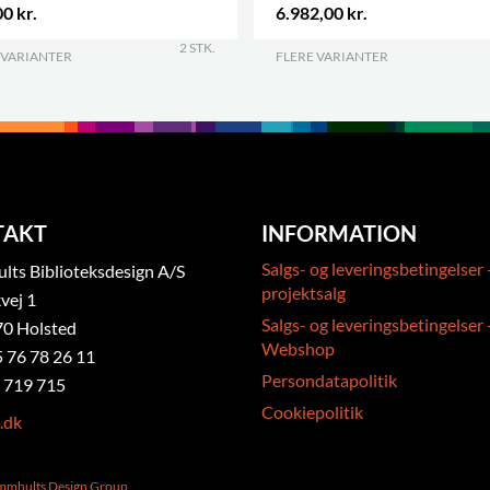
0 kr.
6.982,00 kr.
2 STK.
 VARIANTER
.
FLERE VARIANTER
.
TAKT
INFORMATION
Salgs- og leveringsbetingelser 
ts Biblioteksdesign A/S
projektsalg
vej 1
Salgs- og leveringsbetingelser 
0 Holsted
Webshop
5 76 78 26 11
Persondatapolitik
 719 715
Cookiepolitik
.dk
ammhults Design Group