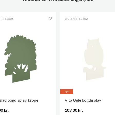
Farver på materialer
RAL 5014 (10)
R.: E2606
VARENR.: E2602
NY
Blad bogdisplay, krone
Vita Ugle bogdisplay
0 kr.
109,00 kr.