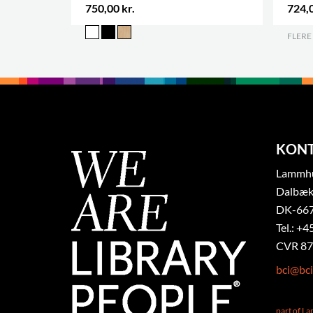
750,00 kr.
724,0
FLERE
KON
Lammhul
Dalbæk
DK-667
Tel.: +4
CVR 87
bci@bci
part of L