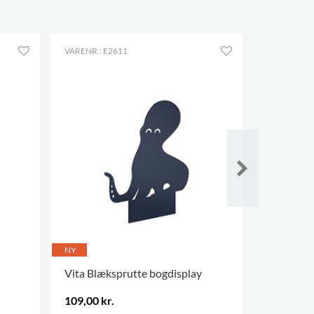
VARENR.: E2611
VARENR.: E
NY
NY
Vita Blæksprutte bogdisplay
Vita Søst
109,00 kr.
129,00 kr