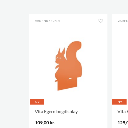
VARENR.: E2601
VAREN
NY
NY
Vita Egern bogdisplay
Vita 
109,00 kr.
129,0