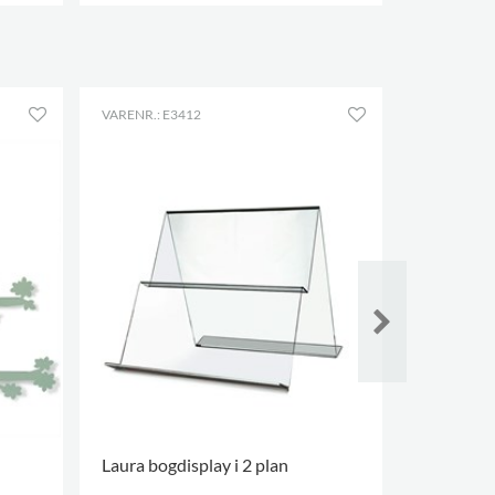
FLERE VARIANTER
.
FLERE VAR
VARENR.: E3412
VARENR.: E
NY
Laura bogdisplay i 2 plan
Svea opb