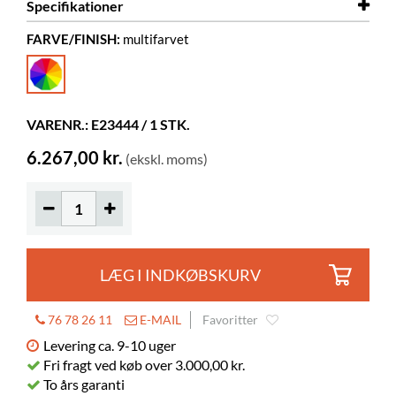
Specifikationer
FARVE/FINISH:
multifarvet
Højde
1890 mm
Farve
multifarvet
Materiale
rotationsstøbt plast, PE, galvaniseret stål
VARENR.: E23444 / 1 STK.
6.267,00 kr.
(ekskl. moms)
LÆG I INDKØBSKURV
76 78 26 11
E-MAIL
Favoritter
Levering ca. 9-10 uger
Fri fragt ved køb over 3.000,00 kr.
To års garanti