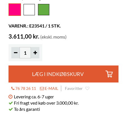
Diameter
400 mm
Farve
pink
VARENR.: E23541 / 1 STK.
Materiale
rotationsstøbt plast, PE, lakeret stål
3.611,00 kr.
(ekskl. moms)
Hjul
nej
LÆG I INDKØBSKURV
76 78 26 11
E-MAIL
Favoritter
Levering ca. 6-7 uger
Fri fragt ved køb over 3.000,00 kr.
To års garanti