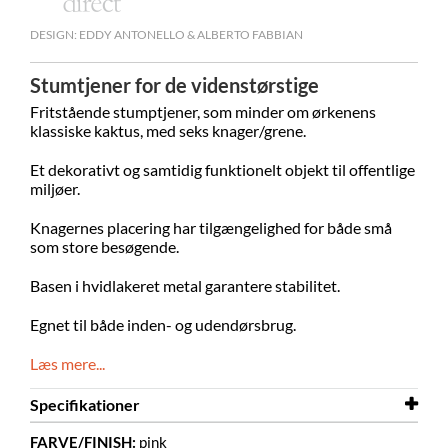
DESIGN: EDDY ANTONELLO & ALBERTO FABBIAN
Stumtjener for de videnstørstige
Fritstående stumptjener, som minder om ørkenens
klassiske kaktus, med seks knager/grene.
Et dekorativt og samtidig funktionelt objekt til offentlige
miljøer.
Knagernes placering har tilgængelighed for både små
som store besøgende.
Basen i hvidlakeret metal garantere stabilitet.
Egnet til både inden- og udendørsbrug.
Læs mere...
Specifikationer
FARVE/FINISH:
pink
Højde
1970 mm