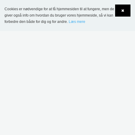
Cookies er nødvendige for at få hjemmesiden til at fungere, men de
✖
giver også info om hvordan du bruger vores hjemmeside, så vi kan
forbedre den både for dig og for andre.
Læs mere
Language
Login
Sønderskov Skolebibliotek, Danmark