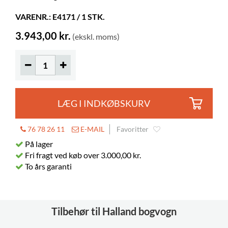
VARENR.: E4171 / 1 STK.
Hjul
inkluderet
Diameter
125 mm
3.943,00 kr.
(ekskl. moms)
Låsbare
2
Hyldedybde
185 mm
Hyldebredde
421 mm
LÆG I INDKØBSKURV
76 78 26 11
E-MAIL
Favoritter
På lager
Fri fragt ved køb over 3.000,00 kr.
To års garanti
Tilbehør til Halland bogvogn