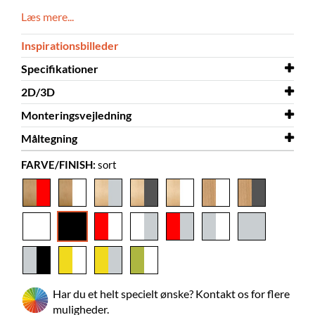
Læs mere...
Inspirationsbilleder
Specifikationer
2D/3D
Bredde
573 mm
Monteringsvejledning
Dybde
2D/3D
505 mm
Halland 3D.dwg
Måltegning
Højde
Monteringsvejledning
1120 mm
Halland
FARVE/FINISH:
sort
Farve
Måltegning
sort
Halland
Materiale
melamin på spånplade,
pulverlakeret stål
Skal samles
ja
Farver på
Krono Span 0190 PE, RAL 9005
materialer
Billedbøger
85-165
Har du et helt specielt ønske? Kontakt os for flere
muligheder.
Normalbøger
55-85