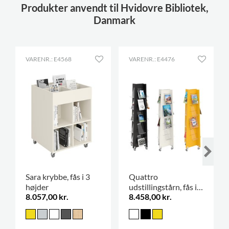
Produkter anvendt til Hvidovre Bibliotek,
Danmark
VARENR.: E4568
VARENR.: E4476
Sara krybbe, fås i 3
Quattro
højder
udstillingstårn, fås i 2
8.057,00 kr.
8.458,00 kr.
højder