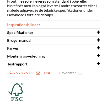
Frontline reolen leveres som standard i bøg- eller
birkefinér men kan også leveres i andre træsorter eller i
malede udgaver. Se de tekniske specifikationer under
Downloads for flere detaljer.
Inspirationsbilleder
Specifikationer
Brugermanual
Skal samles
ja
Farver
Materiale
Brugermanual
malet MDF, fineret spånplade
Bagkantsbogstøtter
Monteringsvejledning
Konstruktion
Brugermanual
Farver
Krybber i reolsystemer 60/30 og
trægavl
Steel colours 2020.pdf
Lingo
Testrapport
Forbindelseselementer
Monteringsvejledning
afstandsramme, træ bagvæg
Softline/Slimline/Frontline
reolsystem
76 78 26 11
E-MAIL
Favoritter
Gavle
Testrapport
DTI - Slimline, Softline, Frontline
trægavl, displaygavl i træ
Monteringsvejledning
Vægsikring til enkelt-sidet
Moduldybde mm
250, 300, 400
reol
Modulbredde mm
750, 900, 1000
Modulhøjde mm
920, 1220, 1520, 1820, 2120