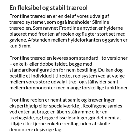
En fleksibel og stabil træreol
Frontline træreolen er en del af vores udvalg af
træreolsystemer, som også indeholder Slimline
træreolen. Som navnet Frontline antyder, er hylderne
placeret mod fronten af reolen og flugter stort set med
gavlene. Afstanden mellem hyldeforkanten og gavlen er
kun 5 mm.
Frontline træreolen leveres som standard i to versioner
– enkelt- eller dobbeltsidet, begge med
standardkonfiguration for nem bestilling. Du kan dog
bestille et individuelt tilrettet reolsystem ved at vælge
mellem vores store udvalg i træ- og stålhylder samt
mellem komponenter med mange forskellige funktioner.
Frontline reolen er nemt at samle og kræver ingen
eksperthjælp eller specialværktøj. Reolfagene samles
ved enten at bruge en åben stålramme eller en
træbagside, og begge disse løsninger gør det nemt at
tilføje eller fjerne enkelte reolfag, uden at skulle
demontere de øvrige fag.