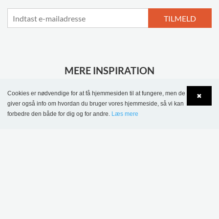
TILMELD
MERE INSPIRATION
Cookies er nødvendige for at få hjemmesiden til at fungere, men de
✖
giver også info om hvordan du bruger vores hjemmeside, så vi kan
forbedre den både for dig og for andre.
Læs mere
Language
Login
Sønderskov
Skolebibliotek,
Wombourne Bibliotek,
Danmark
Storbritannien