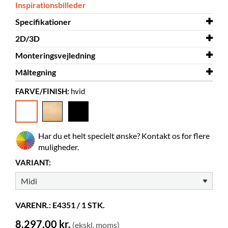
Inspirationsbilleder
Specifikationer
2D/3D
Bredde
482 mm
Monteringsvejledning
Dybde
2D/3D
482 mm
Stockholm Midi 3D.dwg
Måltegning
Højde
Monteringsvejledning
1560 mm
Stockholm Midi
FARVE/FINISH:
hvid
Farve
Måltegning
hvid
Stockholm Midi
Materiale
malet MDF, gennemsigtig akryl
Skal samles
ja
Har du et helt specielt ønske? Kontakt os for flere
CD-bokse
540
muligheder.
DVD-bokse
360
VARIANT:
Normalbøger
180-260
Hjul
kan tilkøbes
VARENR.: E4351 / 1 STK.
8.297,00 kr.
(ekskl. moms)