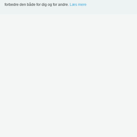
forbedre den både for dig og for andre.
Læs mere
Language
Login
Labyrinth udstillingstårn, fås i 3 højder
15.397,00 kr.
DETTE PRODUKT VISES I FØLGENDE
REFERENCER