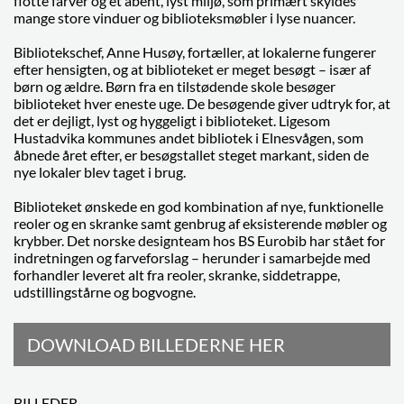
flotte farver og et åbent, lyst miljø, som primært skyldes
mange store vinduer og biblioteksmøbler i lyse nuancer.
Bibliotekschef, Anne Husøy, fortæller, at lokalerne fungerer
efter hensigten, og at biblioteket er meget besøgt – især af
børn og ældre. Børn fra en tilstødende skole besøger
biblioteket hver eneste uge. De besøgende giver udtryk for, at
det er dejligt, lyst og hyggeligt i biblioteket. Ligesom
Hustadvika kommunes andet bibliotek i Elnesvågen, som
åbnede året efter, er besøgstallet steget markant, siden de
nye lokaler blev taget i brug.
Biblioteket ønskede en god kombination af nye, funktionelle
reoler og en skranke samt genbrug af eksisterende møbler og
krybber. Det norske designteam hos BS Eurobib har stået for
indretningen og farveforslag – herunder i samarbejde med
forhandler leveret alt fra reoler, skranke, siddetrappe,
udstillingstårne og bogvogne.
DOWNLOAD BILLEDERNE HER
BILLEDER