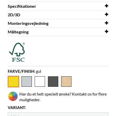
Specifikationer
2D/3D
Bredde
720 mm
Monteringsvejledning
Dybde
2D/3D
720 mm
Sara Mini 3D.dwg
Måltegning
Højde
Monteringsvejledning
289 mm
Sara Mini
Farve
Måltegning
gul
Sara Mini
Materiale
melamin på spånplade
Skal samles
ja
Gummimåtte
inkluderet
FARVE/FINISH:
gul
Farver på materialer
Pfleiderer U15579 MP
Hjul
inkluderet
Diameter
Har du et helt specielt ønske? Kontakt os for flere
75 mm
muligheder.
Låsbare
2
VARIANT:
Billedbøger
55-110