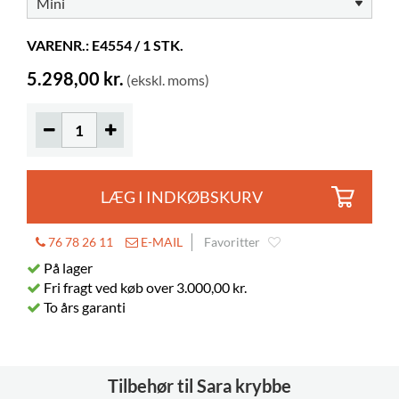
VARENR.: E4554 / 1 STK.
5.298,00 kr.
(ekskl. moms)
LÆG I INDKØBSKURV
76 78 26 11
E-MAIL
Favoritter
På lager
Fri fragt ved køb over 3.000,00 kr.
To års garanti
Tilbehør til Sara krybbe