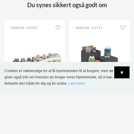
Du synes sikkert også godt om
VARENR.: E4592
VARENR.: E4711
Cookies er nødvendige for at få hjemmesiden til at fungere, men de
✖
giver også info om hvordan du bruger vores hjemmeside, så vi kan
forbedre den både for dig og for andre.
Læs mere
Language
Login
Sara Rund krybbe, fås i
Maria podie og krybbe,
3 højder
sæt 3 stk.
13.245,00 kr.
10.059,00 kr.
FLERE VARIANTER
.
3 STK.