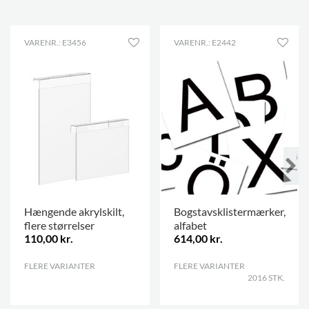
VARENR.: E3456
VARENR.: E2442
Hængende akrylskilt,
Bogstavsklistermærker,
flere størrelser
alfabet
110,00 kr.
614,00 kr.
FLERE VARIANTER
.
FLERE VARIANTER
.
2016 STK.