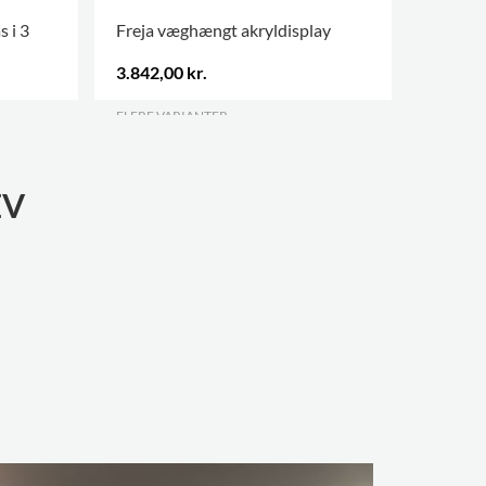
 i 3
Freja væghængt akryldisplay
Quattro 
højder
3.842,00 kr.
8.458,0
FLERE VARIANTER
.
EV
Rindal Bi