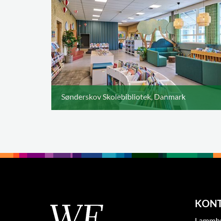
Sønderskov Skolebibliotek, Danmark
KON
Lammhul