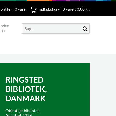
oritter | 0 varer
Indkøbskurv |
0
varer: 0,00 kr.
rvice
 11
RINGSTED
BIBLIOTEK,
DANMARK
Offentligt bibliotek
Afsluttet 2019