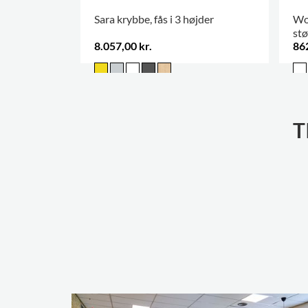
Sara krybbe, fås i 3 højder
Woo
stø
8.057,00 kr.
862
T