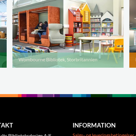
Wombourne Bibliotek, Storbritannien
TAKT
INFORMATION
Salgs- og leveringsbetingelser 
ts Biblioteksdesign A/S