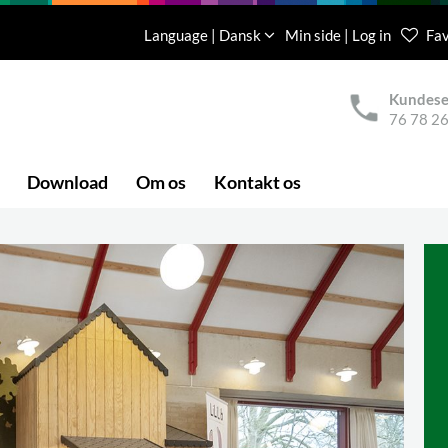
Language | Dansk
Min side | Log in
Fav
Kundese
76 78 26
Download
Om os
Kontakt os