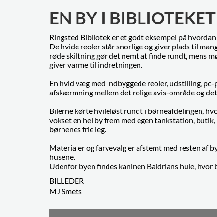
EN BY I BIBLIOTEKET
Ringsted Bibliotek er et godt eksempel på hvordan 
De hvide reoler står snorlige og giver plads til man
røde skiltning gør det nemt at finde rundt, mens 
giver varme til indretningen.
En hvid væg med indbyggede reoler, udstilling, pc-p
afskærmning mellem det rolige avis-område og det
Bilerne kørte hvileløst rundt i børneafdelingen, hv
vokset en hel by frem med egen tankstation, buti
børnenes frie leg.
Materialer og farvevalg er afstemt med resten af by
husene.
Udenfor byen findes kaninen Baldrians hule, hvor b
BILLEDER
MJ Smets