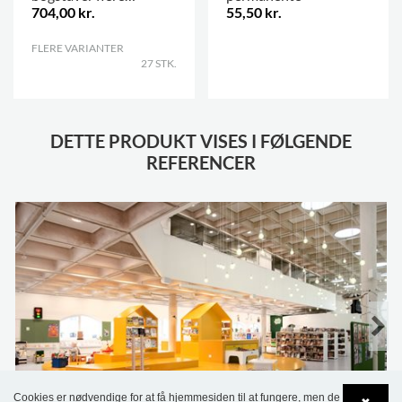
704,00 kr.
55,50 kr.
størrelser
FLERE VARIANTER
.
.
27 STK.
DETTE PRODUKT VISES I FØLGENDE
REFERENCER
Cookies er nødvendige for at få hjemmesiden til at fungere, men de