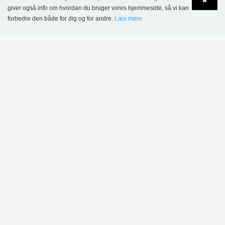
✖
giver også info om hvordan du bruger vores hjemmeside, så vi kan
Hørsholm Bibliotek, Danmark
forbedre den både for dig og for andre.
Læs mere
Language
Login