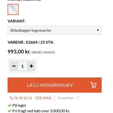
Bredde
250 mm
Dybde
2 mm
Højde
350 mm
VARIANT:
Farve
klar
Materiale
gennemsigtig akryl, PMMA
VARENR.: E2664 / 25 STK.
993,00 kr.
(ekskl. moms)
LÆG I INDKØBSKURV
76 78 26 11
E-MAIL
Favoritter
På lager
Fri fragt ved køb over 3.000,00 kr.