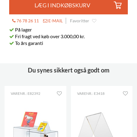
LÆG I INDKØBSKURV
76 78 26 11
E-MAIL
Favoritter
På lager
Fri fragt ved køb over 3.000,00 kr.
To års garanti
Du synes sikkert også godt om
VARENR.: E82392
VARENR.: E3418