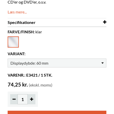
CD'er og DVD'er, o.s.v.
Læs mere...
Specifikationer
FARVE/FINISH:
klar
Bredde
80 mm
Dybde
109 mm
Højde
116 mm
VARIANT:
Farve
klar
Materiale
gennemsigtig akryl, PMMA
VARENR.: E3421 / 1 STK.
Displaydybde
60 mm
74,25 kr.
(ekskl. moms)