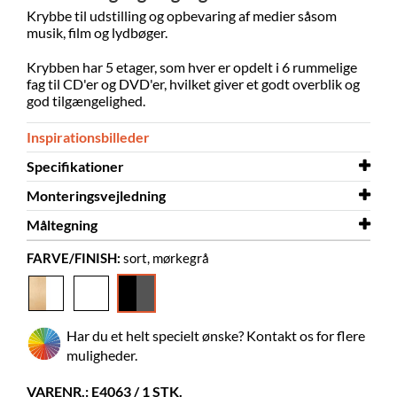
Krybbe til udstilling og opbevaring af medier såsom
musik, film og lydbøger.
Krybben har 5 etager, som hver er opdelt i 6 rummelige
fag til CD'er og DVD'er, hvilket giver et godt overblik og
god tilgængelighed.
Inspirationsbilleder
Specifikationer
Monteringsvejledning
Bredde
1155 mm
Måltegning
Dybde
Monteringsvejledning
660 mm
Discorama
FARVE/FINISH:
sort, mørkegrå
Højde
Måltegning
1320 mm
Discorama
Farve
sort, mørkegrå
Materiale
malet MDF, pulverlakeret stål
Har du et helt specielt ønske? Kontakt os for flere
Skal samles
ja
muligheder.
CD-bokse
210
VARENR.: E4063 / 1 STK.