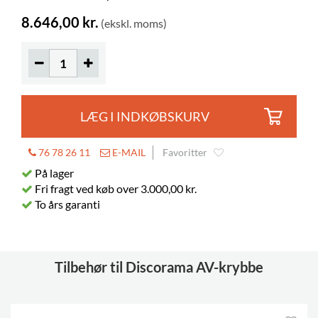
DVD-bokse
160
8.646,00 kr.
(ekskl. moms)
Rum
30
Bredde
182 mm
Dybde
109 mm
Højde
203 mm
LÆG I INDKØBSKURV
Hjul
nej
Gummimåtte
inkluderet
76 78 26 11
E-MAIL
Favoritter
Justerbare fødder
På lager
inkluderet
Fri fragt ved køb over 3.000,00 kr.
To års garanti
Tilbehør til Discorama AV-krybbe