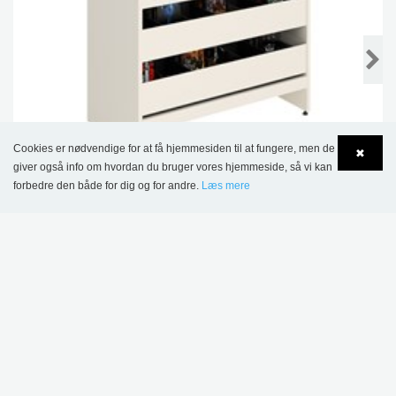
Cookies er nødvendige for at få hjemmesiden til at fungere, men de
✖
giver også info om hvordan du bruger vores hjemmeside, så vi kan
forbedre den både for dig og for andre.
Læs mere
Language
Login
Malmö AV-krybbe med skuffer
18.146,00 kr.
DETTE PRODUKT VISES I FØLGENDE
REFERENCER