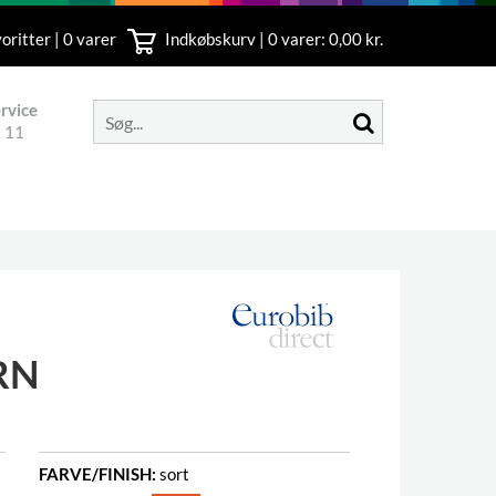
oritter | 0 varer
Indkøbskurv |
0
varer: 0,00 kr.
rvice
 11
RN
FARVE/FINISH:
sort