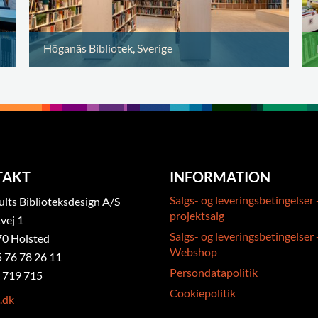
Höganäs Bibliotek, Sverige
TAKT
INFORMATION
Salgs- og leveringsbetingelser 
ts Biblioteksdesign A/S
projektsalg
vej 1
Salgs- og leveringsbetingelser 
0 Holsted
Webshop
5 76 78 26 11
Persondatapolitik
 719 715
Cookiepolitik
.dk