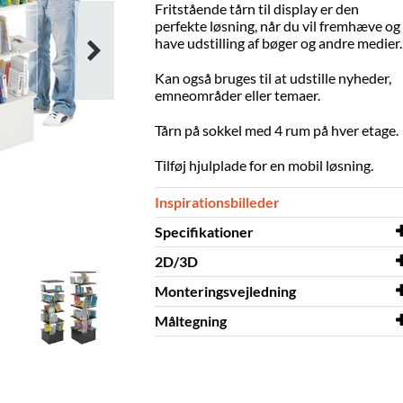
Fritstående tårn til display er den
perfekte løsning, når du vil fremhæve og
have udstilling af bøger og andre medier.
Kan også bruges til at udstille nyheder,
emneområder eller temaer.
Tårn på sokkel med 4 rum på hver etage.
Tilføj hjulplade for en mobil løsning.
Inspirationsbilleder
Specifikationer
2D/3D
Bredde
522 mm
Monteringsvejledning
Dybde
2D/3D
Stockholm Maxi 3D.dwg
522 mm
Måltegning
Højde
Monteringsvejledning
1800 mm
Stockholm
Maxi
Farve
Måltegning
sort
Stockholm Maxi
Materiale
malet MDF,