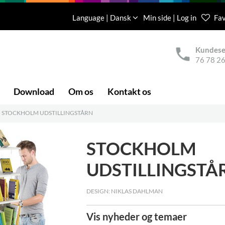
Language | Dansk
Min side | Log in
Fav
Kundese
76 78 26
Download
Om os
Kontakt os
STOCKHOLM UDSTILLINGSTÅRN
STOCKHOLM
UDSTILLINGSTÅ
DESIGN: NIKLAS DAHLMAN
Vis nyheder og temaer