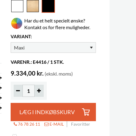
Har du et helt specielt ønske?
Kontakt os for flere muligheder.
VARIANT:
VARENR.: E4416 / 1 STK.
9.334,00 kr.
(ekskl. moms)
LÆG I INDKØBSKURV
76 78 26 11
E-MAIL
Favoritter