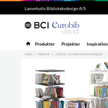
Lammhults Biblioteksdesign A/S
Produkter
5
Projekter
Inspiration
home
Produkter
Projekter
Inspiration
Download
HJEM
|
MØBLER
|
DISPLAY- & OPBEVARINGSMØBLER
|
Om os
8
Kontakt os
5