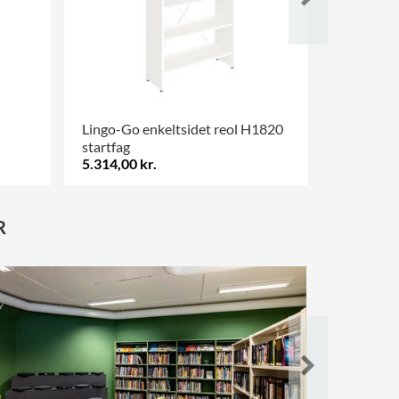
Lingo-Go enkeltsidet reol H1820
Showalot 
startfag
dobbeltsi
5.314,00 kr.
13.385,00
FLERE VARIANTER
.
R
Kiruna bi