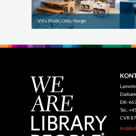
Vahl Skole, Oslo, Norge
KON
Lammhul
Dalbæk
DK-667
Tel.: +4
CVR 87
bci@bci