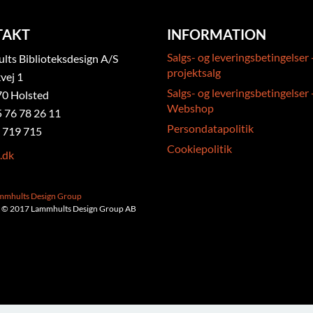
TAKT
INFORMATION
Salgs- og leveringsbetingelser 
ts Biblioteksdesign A/S
projektsalg
vej 1
Salgs- og leveringsbetingelser 
0 Holsted
Webshop
5 76 78 26 11
Persondatapolitik
 719 715
Cookiepolitik
.dk
ammhults Design Group
 © 2017 Lammhults Design Group AB