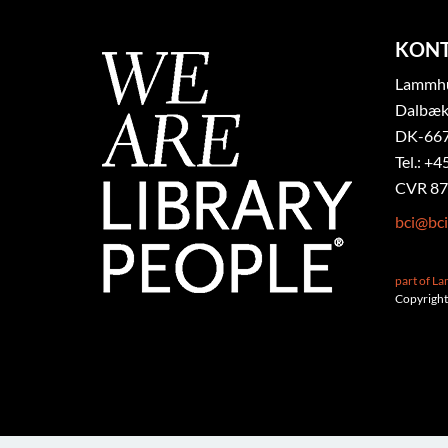
KON
Lammhul
Dalbæk
DK-667
Tel.: +4
CVR 87
bci@bci
part of L
Copyright