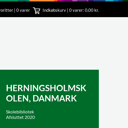
oritter | 0 varer
Indkøbskurv |
0
varer: 0,00 kr.
rvice
 11
HERNINGSHOLMSK
OLEN, DANMARK
Skolebibliotek
Afsluttet 2020