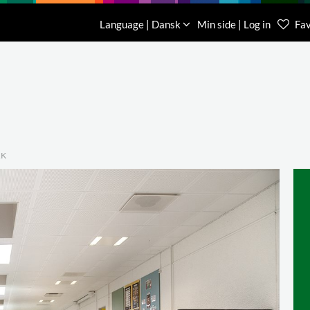
Download
Om os
Kontakt os
Language | Dansk
Min side | Log in
Fav
Kundese
76 78 26
RK