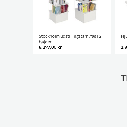
Stockholm udstillingstårn, fås i 2
Hju
højder
8.297,00 kr.
2.8
T