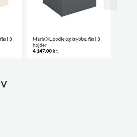
ås i 3
Maria XL podie og krybbe, fås i 3
Maria X
højder
højder
4.147,00 kr.
4.728,0
EV