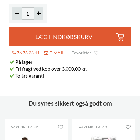
Hyldebredde
600 mm
Justerbare fødder
inkluderet
LÆG I INDKØBSKURV
76 78 26 11
E-MAIL
Favoritter
På lager
Fri fragt ved køb over 3.000,00 kr.
To års garanti
Du synes sikkert også godt om
VARENR.: E4541
VARENR.: E4540