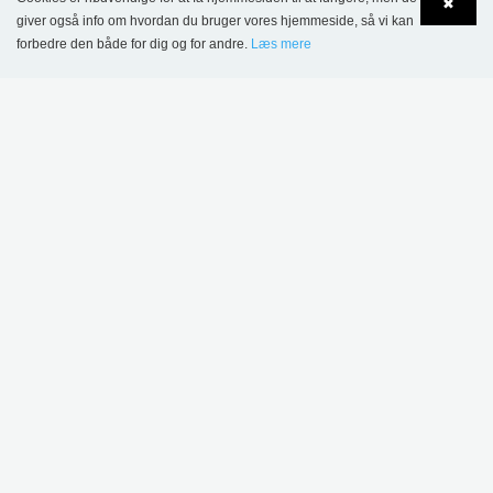
✖
giver også info om hvordan du bruger vores hjemmeside, så vi kan
forbedre den både for dig og for andre.
Læs mere
Language
Login
Kristiansand Bibliotek, Norge