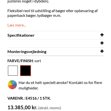
justeres noget i dybden).
Fleksibel reol til udstilling af bøger eller opbevaring af
paperback bøger, lydbøger m.m.
Læs mere...
Specifikationer
Bredde
630 mm
Monteringsvejledning
Dybde
560 mm
Showalot dobbeltsidet.dwg
FARVE/FINISH:
sort
Højde
Monteringsvejledning
1757 mm
Showalot
Farve
sort
Materiale
laminat på krydsfinér
Har du et helt specielt ønske? Kontakt os for flere
Skal samles
ja
muligheder.
Normalbøger
120-180
VARENR.: E4516 / 1 STK.
Hjul
nej
13.385,00 kr.
(ekskl. moms)
Hyldedybde
135 mm