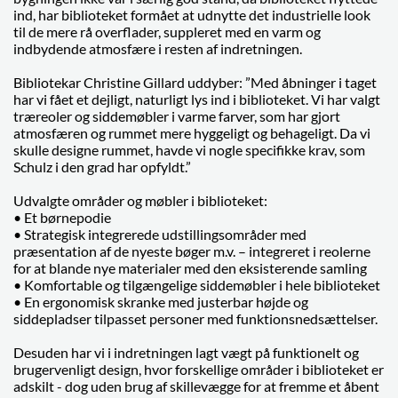
ind, har biblioteket formået at udnytte det industrielle look
til de mere rå overflader, suppleret med en varm og
indbydende atmosfære i resten af indretningen.
Bibliotekar Christine Gillard uddyber: ”Med åbninger i taget
har vi fået et dejligt, naturligt lys ind i biblioteket. Vi har valgt
træreoler og siddemøbler i varme farver, som har gjort
atmosfæren og rummet mere hyggeligt og behageligt. Da vi
skulle designe rummet, havde vi nogle specifikke krav, som
Schulz i den grad har opfyldt.”
Udvalgte områder og møbler i biblioteket:
• Et børnepodie
• Strategisk integrerede udstillingsområder med
præsentation af de nyeste bøger m.v. – integreret i reolerne
for at blande nye materialer med den eksisterende samling
• Komfortable og tilgængelige siddemøbler i hele biblioteket
• En ergonomisk skranke med justerbar højde og
siddepladser tilpasset personer med funktionsnedsættelser.
Desuden har vi i indretningen lagt vægt på funktionelt og
brugervenligt design, hvor forskellige områder i biblioteket er
adskilt - dog uden brug af skillevægge for at fremme et åbent