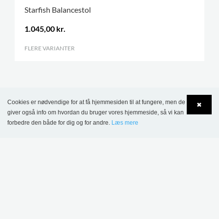
Starfish Balancestol
1.045,00 kr.
FLERE VARIANTER
.
Cookies er nødvendige for at få hjemmesiden til at fungere, men de
TILMELD DIG VORES
✖
giver også info om hvordan du bruger vores hjemmeside, så vi kan
NYHEDSBREV
forbedre den både for dig og for andre.
Læs mere
Language
Login
Bliv opdateret med de seneste
biblioteksnyheder
TILMELD