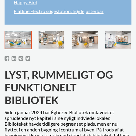
Happy Bird
Flatline Electro søgestation. højdejusterbar
LYST, RUMMELIGT OG
FUNKTIONELT
BIBLIOTEK
Siden januar 2024 har Éghezée Bibliotek omfavnet et
sprudlende nyt kapitel i sine nyligt indviede lokaler.
Biblioteket havde tidligere begrænset plads, men er nu
flyttet i en anden bygning i centrum af byen. På trods af at
bygningen ikke var i særlig god stand, da biblioteket flyttede