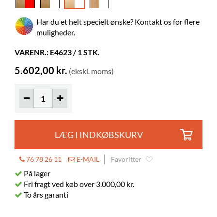
Materiale
fineret spånplade, pulverlakeret stål
Har du et helt specielt ønske? Kontakt os for flere
Skal samles
ja
muligheder.
Ringbind, A4
30-45
VARENR.: E4623 / 1 STK.
Billedbøger
110-225
5.602,00 kr.
(ekskl. moms)
Normalbøger
75-110
Hjul
inkluderet
Diameter
125 mm
Låsbare
2
LÆG I INDKØBSKURV
Andet
Hyldeafstand 335 mm
Hyldedybde
250 mm
76 78 26 11
E-MAIL
Favoritter
Hyldebredde
På lager
765 mm
Fri fragt ved køb over 3.000,00 kr.
To års garanti