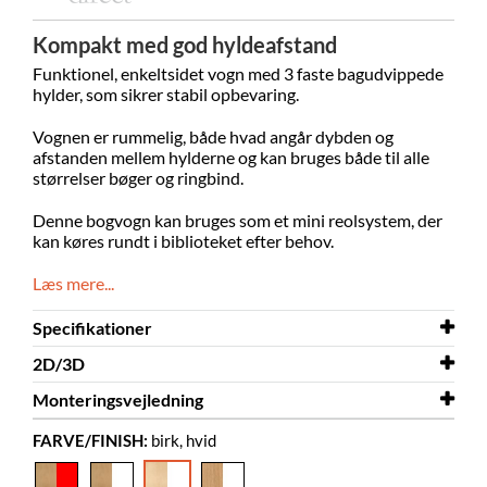
Kompakt med god hyldeafstand
Funktionel, enkeltsidet vogn med 3 faste bagudvippede
hylder, som sikrer stabil opbevaring.
Vognen er rummelig, både hvad angår dybden og
afstanden mellem hylderne og kan bruges både til alle
størrelser bøger og ringbind.
Denne bogvogn kan bruges som et mini reolsystem, der
kan køres rundt i biblioteket efter behov.
Læs mere...
Specifikationer
2D/3D
Bredde
1015 mm
Monteringsvejledning
Dybde
2D/3D
350 mm
Öland.dwg
FARVE/FINISH:
birk, hvid
Højde
Monteringsvejledning
1090 mm
Öland
Farve
birk, hvid