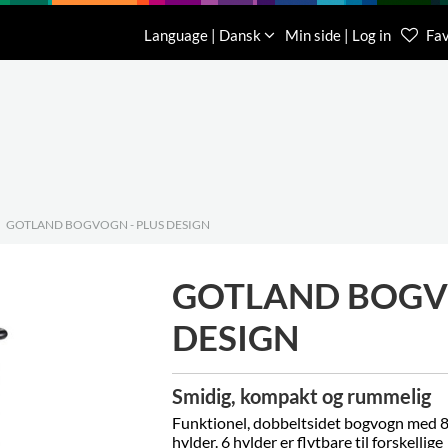
Download
Om os
Kontakt os
Language | Dansk
Min side | Log in
Fav
Kundese
76 78 26
GOTLAND BOGVOGN - PLUS DESIGN
GOTLAND BOGVO
DESIGN
Smidig, kompakt og rummelig
Funktionel, dobbeltsidet bogvogn med 
hylder. 6
hylder er flytbare til forskellige