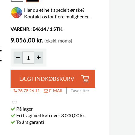
Har du et helt specielt ønske?
Kontakt os for flere muligheder.
VARENR.: E4614 / 1 STK.
9.056,00 kr.
(ekskl. moms)
LÆG I INDKØBSKURV
76 78 26 11
E-MAIL
Favoritter
På lager
Fri fragt ved køb over 3.000,00 kr.
To års garanti