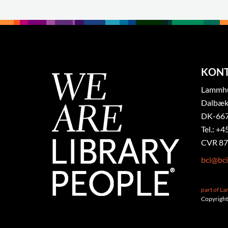
KON
Lammhul
Dalbæk
DK-667
Tel.: +4
CVR 87
bci@bci
part of L
Copyright