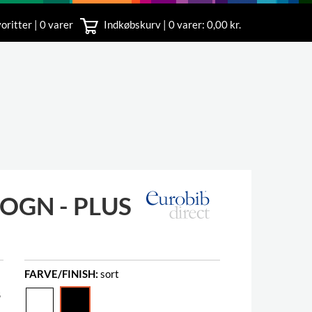
oritter | 0 varer
Indkøbskurv |
0
varer: 0,00 kr.
rvice
 11
GN - PLUS
FARVE/FINISH:
sort
8