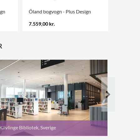
ign
Öland bogvogn - Plus Design
Ergoline
7.559,00 kr.
6.120,00 
R
ISAE-SUP
Kävlinge Bibliotek, Sverige