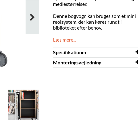
mediestørrelser.
Denne bogvogn kan bruges som et mini
reolsystem, der kan køres rundt i
biblioteket efter behov.
Læs mere...
Specifikationer
Monteringsvejledning
Bredde
670 mm
Dybde
Monteringsvejledning
430 mm
Gotland
Højde
1090 mm
Farve
sort
Materiale
pulverlakeret stål,
laminat på krydsfinér
Skal samles
ja
Billedbøger
160-325