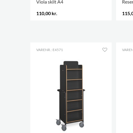
Viola skilt A4
Reser
110,00 kr.
115,0
FLERE VARIANTER
.
FLERE
VARENR.: E4571
VAREN