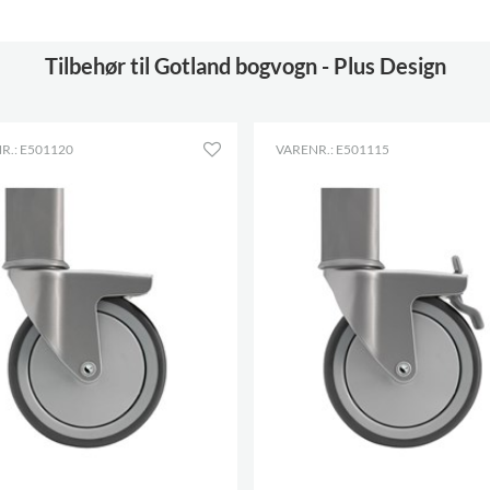
Normalbøger
100-160
Hjul
inkluderet
Tilbehør til Gotland bogvogn - Plus Design
Diameter
125 mm
Låsbare
2
R.: E501120
VARENR.: E501115
Hyldedybde
203 mm
Hyldebredde
420 mm