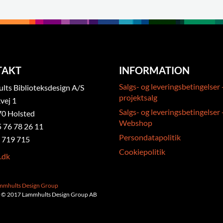
TAKT
INFORMATION
Salgs- og leveringsbetingelser 
ts Biblioteksdesign A/S
projektsalg
vej 1
Salgs- og leveringsbetingelser 
0 Holsted
Webshop
5 76 78 26 11
Persondatapolitik
 719 715
Cookiepolitik
.dk
ammhults Design Group
 © 2017 Lammhults Design Group AB