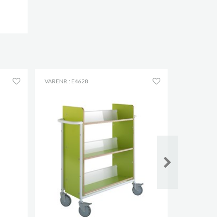
VARENR.: E4628
VARENR.: E