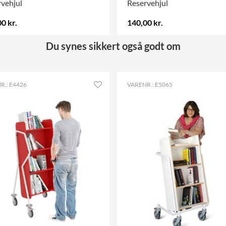
vehjul
Reservehjul
0 kr.
140,00 kr.
 VARIANTER
.
FLERE VARIANTER
.
Du synes sikkert også godt om
R.: E4426
VARENR.: E5065