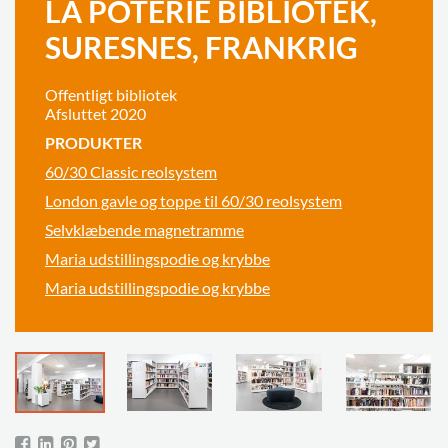
LA POTERIE BIBLIOTEK,
SURESNES, FRANKRIG
Offentligt bibliotek
Afsluttet 2020
PRODUKTER
60/30 Classic reolsystem
London gavle og toppe til 60/30 reolsystem
Selvklæbende magnetramme
Maria udstillingspodie og krybbe
Maria udstillingspodie og krybbe