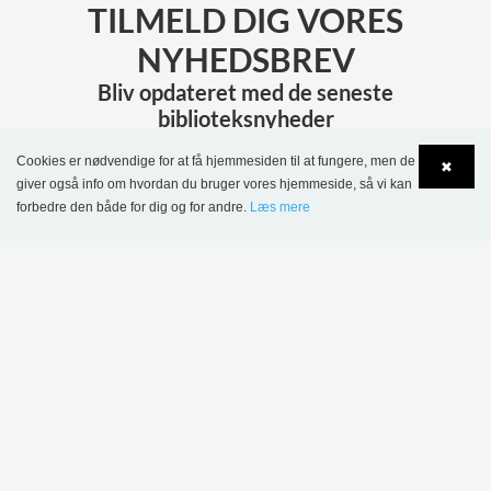
TILMELD DIG VORES
NYHEDSBREV
Bliv opdateret med de seneste
biblioteksnyheder
Cookies er nødvendige for at få hjemmesiden til at fungere, men de
✖
TILMELD
giver også info om hvordan du bruger vores hjemmeside, så vi kan
forbedre den både for dig og for andre.
Læs mere
Language
Login
MERE INSPIRATION
Sønderskov
Skolebibliotek,
Wombourne Bibliotek,
Danmark
Storbritannien