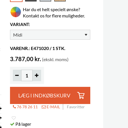
Har du et helt specielt ønske?
Kontakt os for flere muligheder.
VARIANT:
VARENR.: E471020 / 1 STK.
t
3.787,00 kr.
(ekskl. moms)
LÆG I INDKØBSKURV
76 78 26 11
E-MAIL
Favoritter
På lager