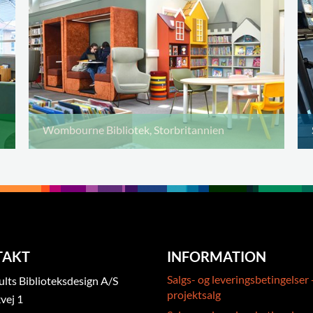
Wombourne Bibliotek, Storbritannien
TAKT
INFORMATION
Salgs- og leveringsbetingelser 
ts Biblioteksdesign A/S
projektsalg
vej 1