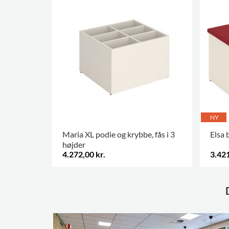
NY
Maria XL podie og krybbe, fås i 3
Elsa
højder
4.272,00 kr.
3.421