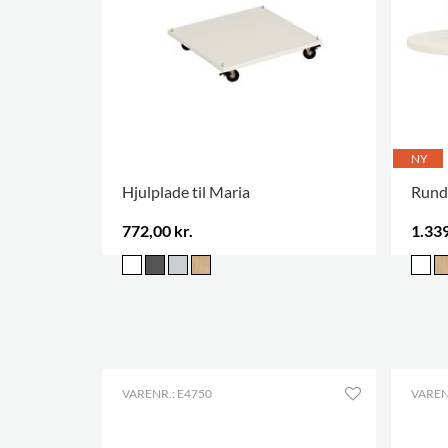
NY
Hjulplade til Maria
Rund 
772,00 kr.
1.339
VARENR.: E4750
VAREN