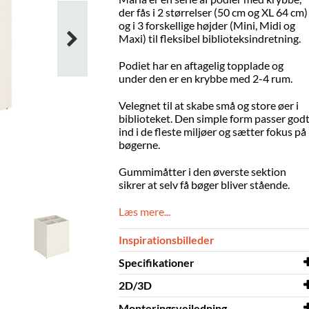
der fås i 2 størrelser (50 cm og XL 64 cm)
og i 3 forskellige højder (Mini, Midi og
Maxi) til fleksibel biblioteksindretning.
Podiet har en aftagelig topplade og
under den er en krybbe med 2-4 rum.
Velegnet til at skabe små og store øer i
biblioteket. Den simple form passer god
ind i de fleste miljøer og sætter fokus på
bøgerne.
Gummimåtter i den øverste sektion
sikrer at selv få bøger bliver stående.
Læs mere...
Inspirationsbilleder
Specifikationer
2D/3D
Bredde
500 mm
Monteringsvejledning