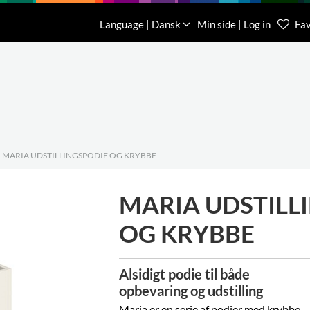
Download
Om os
Kontakt os
Language | Dansk
Min side | Log in
Fav
Kundese
76 78 26
MARIA UDSTILLINGSPODIE OG KRYBBE
MARIA UDSTILL
OG KRYBBE
Alsidigt podie til både
opbevaring og udstilling
Maria er en serie af podier med krybbe,