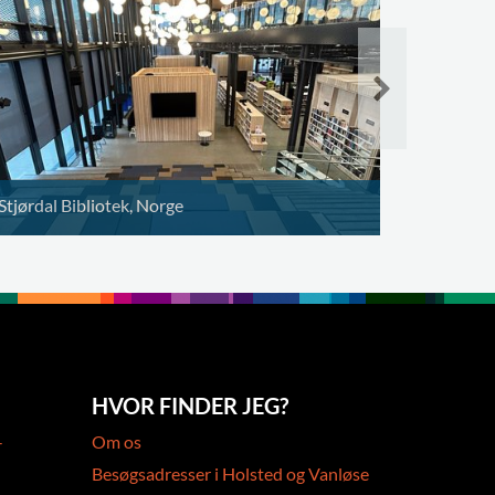
Stjørdal Bibliotek, Norge
HVOR FINDER JEG?
-
Om os
Besøgsadresser i Holsted og Vanløse