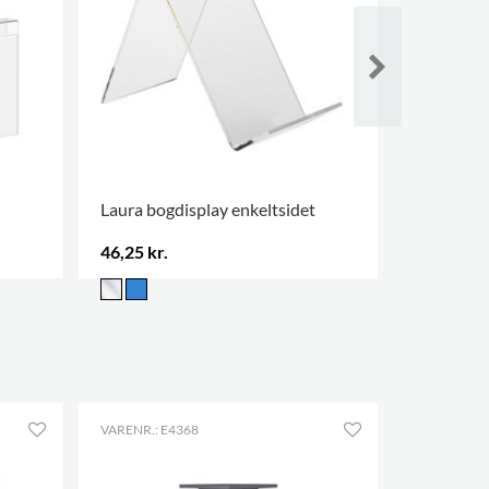
Laura bogdisplay enkeltsidet
Marit uds
46,25 kr.
724,00 kr
FLERE VAR
VARENR.: E4368
VARENR.: E