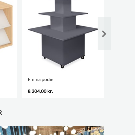
Emma podie
Lingo-Go 
startfag
8.204,00 kr.
5.314,00 
FLERE VAR
R
Aabenraa