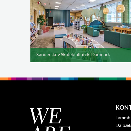
Sønderskov Skolebibliotek, Danmark
KON
Lammhul
Dalbæk