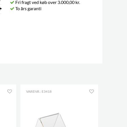
Fri fragt ved køb over 3.000,00 kr.
To års garanti
VARENR.: E3418
VARENR.: E