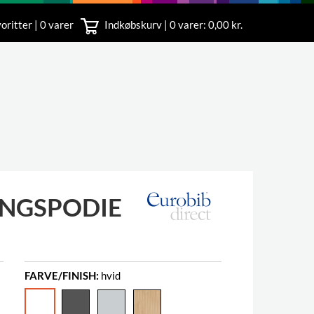
oritter | 0 varer
Indkøbskurv |
0
varer: 0,00 kr.
rvice
 11
INGSPODIE
FARVE/FINISH:
hvid