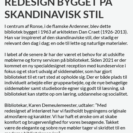
REDESIGN BYGGET PÅ
SKANDINAVISK STIL
I centrum af Ronse, i de flamske Ardenner, blev dette
bibliotek bygget i 1963 af arkitekten Dan Craet (1926-2013).
Han var inspireret af den skandinaviske stil, der stadig er
relevant den dag i dag; en ode til lette og naturlige materialer.
I løbet af de senere år har der været et behov for at udskifte
møblerne og forny servicen på biblioteket. Siden 2021 er der
kommet en ny specialdesignet reception med kundeservice i
fokus og et stort udvalg af siddemøbler, som har gjort
biblioteket til et rart sted at opholde sig. Der er både plads til
individuelt arbejde eller gruppearbejde, og de nye behagelige
siddemøbler samt studieborde egner sig godt til læsning, så
biblioteket kan støtte op om læring, uddannelse og socialitet.
Bibliotekar, Karen Demeulemeester, udtaler: ”Med
redesignet af interiøret har vi fastholdt bygningens originale
atmosfære og karakter. Vi har haft et ønske om at skabe
komfort og brugervenlighed for vores besøgende. Takket
være de elegante og sobre nye møbler tager vi skridtet til en