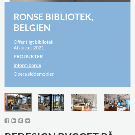
RONSE BIBLIOTEK,
BELGIEN
Offentligt bibliotek
Afsluttet 2021
PRODUKTER
Inform borde
Opera siddemøbler