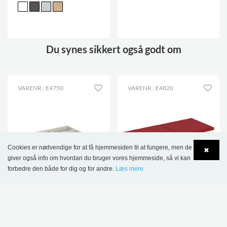
.
Du synes sikkert også godt om
VARENR.: E4750
VARENR.: E4820
Cookies er nødvendige for at få hjemmesiden til at fungere, men de
✖
giver også info om hvordan du bruger vores hjemmeside, så vi kan
forbedre den både for dig og for andre.
Læs mere
Language
Login
NY
Maria XL podie og
Elsa bænk
krybbe, fås i 3 højder