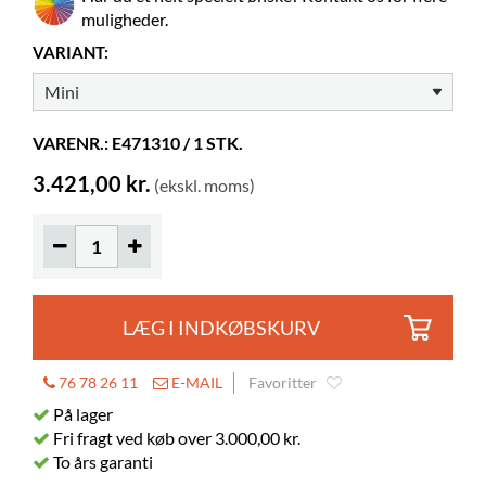
muligheder.
Normalbøger
20-35
VARIANT:
Hjul
kan tilkøbes
Øger højden
70 mm
VARENR.: E471310 / 1 STK.
3.421,00 kr.
(ekskl. moms)
LÆG I INDKØBSKURV
76 78 26 11
E-MAIL
Favoritter
På lager
Fri fragt ved køb over 3.000,00 kr.
To års garanti