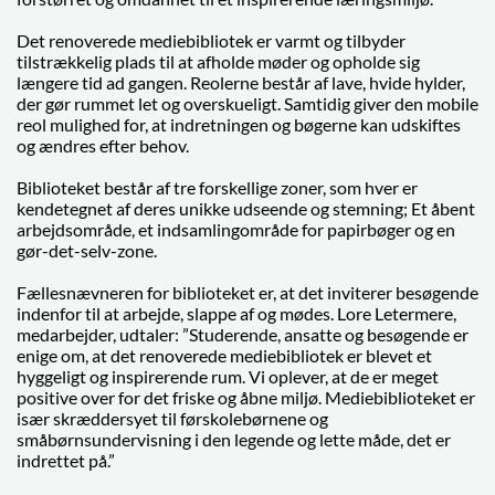
Det renoverede mediebibliotek er varmt og tilbyder
tilstrækkelig plads til at afholde møder og opholde sig
længere tid ad gangen. Reolerne består af lave, hvide hylder,
der gør rummet let og overskueligt. Samtidig giver den mobile
reol mulighed for, at indretningen og bøgerne kan udskiftes
og ændres efter behov.
Biblioteket består af tre forskellige zoner, som hver er
kendetegnet af deres unikke udseende og stemning; Et åbent
arbejdsområde, et indsamlingområde for papirbøger og en
gør-det-selv-zone.
Fællesnævneren for biblioteket er, at det inviterer besøgende
indenfor til at arbejde, slappe af og mødes. Lore Letermere,
medarbejder, udtaler: ”Studerende, ansatte og besøgende er
enige om, at det renoverede mediebibliotek er blevet et
hyggeligt og inspirerende rum. Vi oplever, at de er meget
positive over for det friske og åbne miljø. Mediebiblioteket er
især skræddersyet til førskolebørnene og
småbørnsundervisning i den legende og lette måde, det er
indrettet på.”