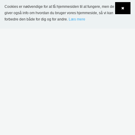
Cookies er nødvendige for at få hjemmesiden til at fungere, men de
✖
giver også info om hvordan du bruger vores hjemmeside, så vi kan
forbedre den både for dig og for andre.
Læs mere
MERE INSPIRATION
Language
Login
Sønderskov
Skolebibliotek,
Wombourne Bibliotek,
Danmark
Storbritannien