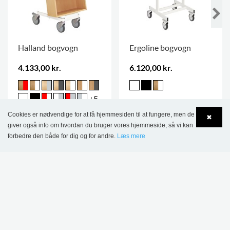
Halland bogvogn
Ergoline bogvogn
4.133,00 kr.
6.120,00 kr.
+5
Cookies er nødvendige for at få hjemmesiden til at fungere, men de
✖
giver også info om hvordan du bruger vores hjemmeside, så vi kan
forbedre den både for dig og for andre.
Læs mere
DETTE PRODUKT VISES I FØLGENDE
Language
Login
REFERENCER