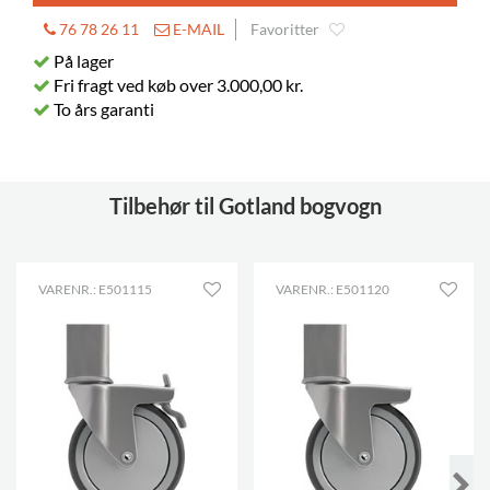
76 78 26 11
E-MAIL
Favoritter
På lager
Fri fragt ved køb over 3.000,00 kr.
To års garanti
Tilbehør til Gotland bogvogn
VARENR.: E501115
VARENR.: E501120