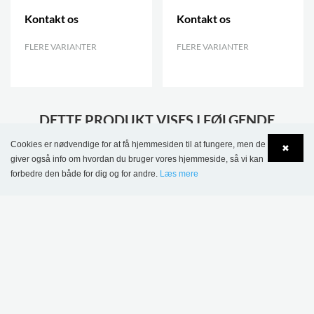
Kontakt os
Kontakt os
FLERE VARIANTER
.
FLERE VARIANTER
.
DETTE PRODUKT VISES I FØLGENDE
REFERENCER
Cookies er nødvendige for at få hjemmesiden til at fungere, men de
✖
giver også info om hvordan du bruger vores hjemmeside, så vi kan
forbedre den både for dig og for andre.
Læs mere
Language
Login
Aabenraa Bibliotek,
Kulturium Ishøj
Danmark
Bibliotek, Danmark