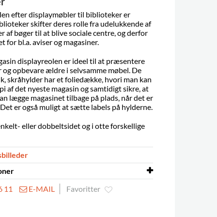
r
en efter displaymøbler til biblioteker er
blioteker skifter deres rolle fra udelukkende af
 af bøger til at blive sociale centre, og derfor
 for bl.a. aviser og magasiner.
sin displayreolen er ideel til at præsentere
 og opbevare ældre i selvsamme møbel. De
ik, skråhylder har et foliedække, hvori man kan
i af det nyeste magasin og samtidigt sikre, at
n lægge magasinet tilbage på plads, når det er
Det er også muligt at sætte labels på hylderne.
nkelt- eller dobbeltsidet og i otte forskellige
sbilleder
oner
6 11
E-MAIL
Favoritter
mlet
ja
melamin/finer på spånplade