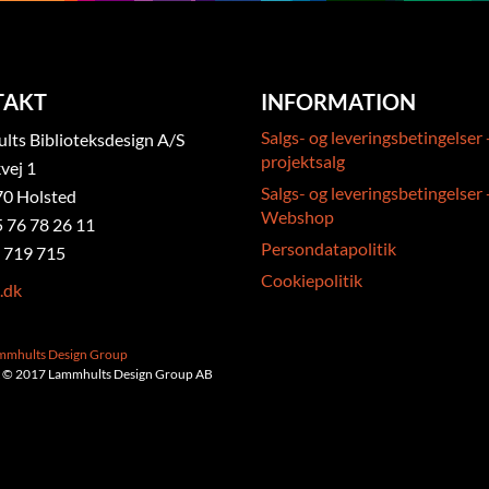
TAKT
INFORMATION
Salgs- og leveringsbetingelser 
ts Biblioteksdesign A/S
projektsalg
vej 1
Salgs- og leveringsbetingelser 
0 Holsted
Webshop
5 76 78 26 11
Persondatapolitik
 719 715
Cookiepolitik
.dk
ammhults Design Group
 © 2017 Lammhults Design Group AB