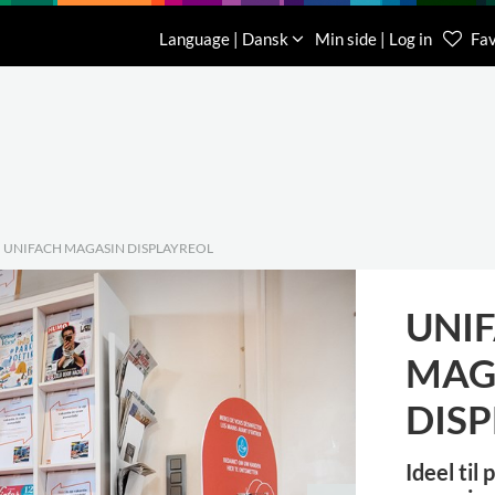
Download
Om os
Kontakt os
Language | Dansk
Min side | Log in
Fav
Kundese
76 78 26
UNIFACH MAGASIN DISPLAYREOL
UNI
MAG
DIS
Ideel til