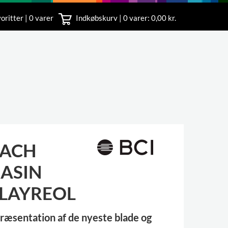
oritter | 0 varer
Indkøbskurv |
0
varer: 0,00 kr.
rvice
 11
FACH
ASIN
PLAYREOL
 præsentation af de nyeste blade og