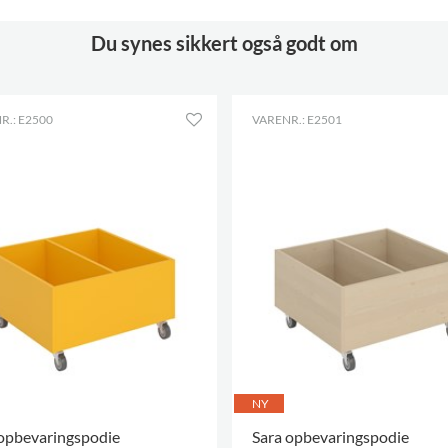
Indvendig 
Du synes sikkert også godt om
8 skråhylde
10 skråhyld
12 skråhyld
R.: E2500
VARENR.: E2501
12 skråhyld
15 skråhyld
18 skråhyld
16 skråhyld
20 skråhyld
NY
 opbevaringspodie
Sara opbevaringspodie