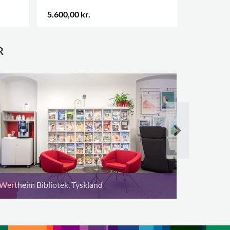
5.600,00 kr.
900,00 kr
R
Ecaussinn
Wertheim Bibliotek, Tyskland