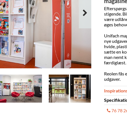
magasine
Efterspørgsl
stigende. Bi
være udlåner
øges behovet
Unifach maga
nye udgaver
hvide, plast
sætte en kop
man nemt ka
færdiglæst. 
Reolen fås e
udgaver.
Inspiration
Specifikati
76 78 2
Leveres sa
Materiale