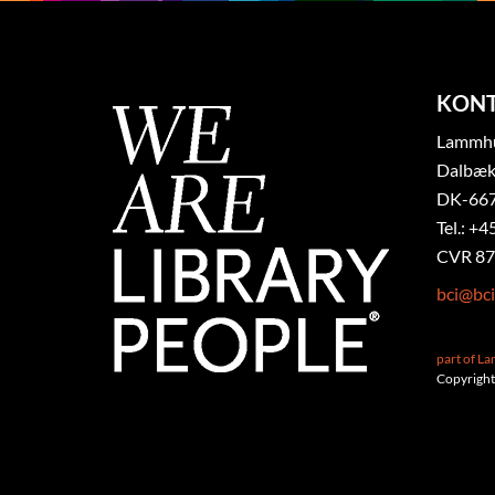
KON
Lammhul
Dalbæk
DK-667
Tel.: +4
CVR 87
bci@bci
part of L
Copyright