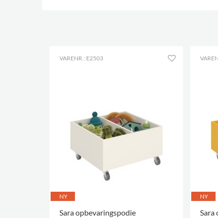
VARENR.: E2503
VAREN
NY
NY
Sara opbevaringspodie
Sara