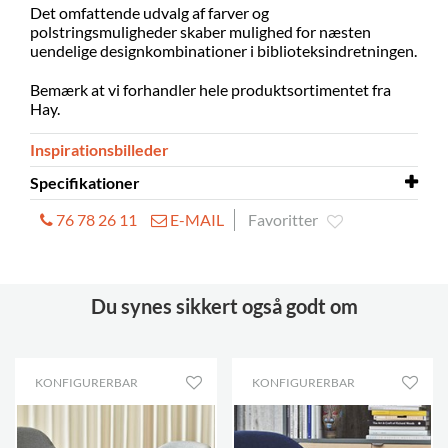
Det omfattende udvalg af farver
og
polstringsmuligheder
skaber mulighed for næsten
uendelige designkombinationer i biblioteksindretningen.
Bemærk at vi forhandler hele produktsortimentet fra
Hay.
Inspirationsbilleder
Specifikationer
76 78 26 11
E-MAIL
Favoritter
AAL 83:
B760 x D730 x H810 mm
Dimensioner
AAL 83:
H360 mm
Siddehøjde
Du synes sikkert også godt om
AAL 93:
B880 x D820 x H1010 mm
Dimensioner
KONFIGURERBAR
KONFIGURERBAR
AAL 93:
H360 mm
Siddehøjde
Sæde
Fuldpolstret blødt formstøbt