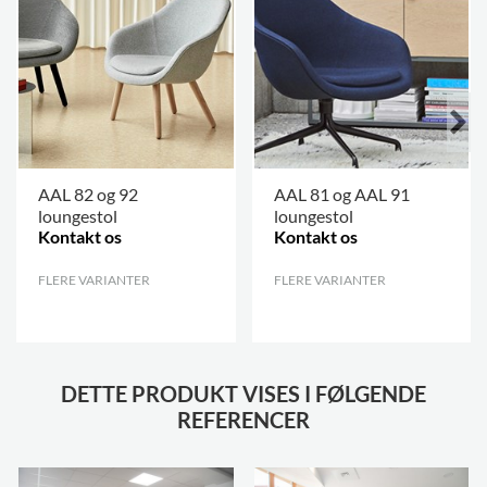
polyurethanskum med indvendig
stålkonstruktion
Træben
Støbt krydsfinér med sæbebehandlet
eller lakeret egefinér
AAL 82 og 92
AAL 81 og AAL 91
loungestol
loungestol
Kontakt os
Kontakt os
FLERE VARIANTER
.
FLERE VARIANTER
.
DETTE PRODUKT VISES I FØLGENDE
REFERENCER