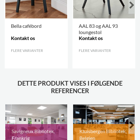
Bella cafébord
AAL 83 og AAL 93
loungestol
Kontakt os
Kontakt os
FLERE VARIANTER
.
FLERE VARIANTER
.
DETTE PRODUKT VISES I FØLGENDE
REFERENCER
Savigneux Bibliotek,
Kluisbergen Bibliotek,
Frankrig
Belgien