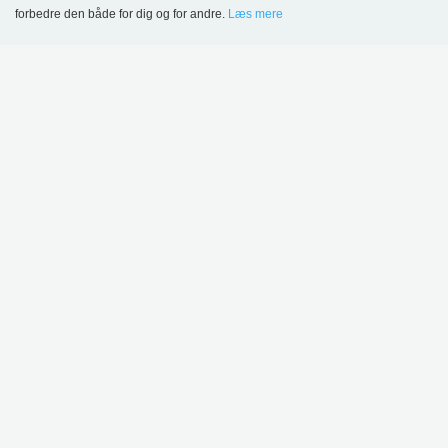
TILMELD
forbedre den både for dig og for andre.
Læs mere
Language
Login
MERE INSPIRATION
Sønderskov Skolebibliotek, Danmark