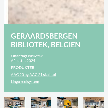
GERAARDSBERGEN
BIBLIOTEK, BELGIEN
Offentligt bibliotek
Afsluttet 2024
PRODUKTER
AAC 20 og AAC 21 skalstol
Lingo reolsystem