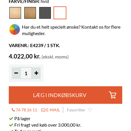
FARVE/FINISH:
hvid
Dybde
Monteringsvejledning
400 mm
Lund
Højde
885 mm
Farve
hvid
Har du et helt specielt ønske? Kontakt os for flere
Materiale
melamin på spånplade
muligheder.
Skal samles
ja
VARENR.: E4239 / 1 STK.
Andet
Bogsprække: B460 x H55 mm
4.022,00 kr.
(ekskl. moms)
To nøgler medfølger
Max belastning 60 kg
Farver på materialer
Novopan RY09 PE
Hjul
nej
LÆG I INDKØBSKURV
76 78 26 11
E-MAIL
Favoritter
På lager
Fri fragt ved køb over 3.000,00 kr.