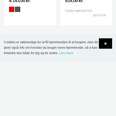
8.143,00 kr.
614,00 kr.
FLERE VARIANTER
.
2016 STK.
Cookies er nødvendige for at få hjemmesiden til at fungere, men de
✖
giver også info om hvordan du bruger vores hjemmeside, så vi kan
forbedre den både for dig og for andre.
Læs mere
Language
Login