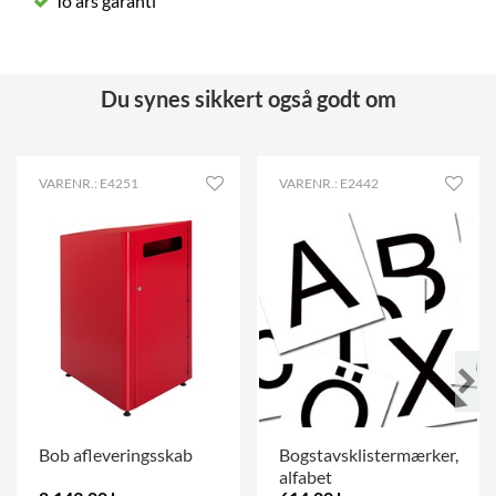
To års garanti
Du synes sikkert også godt om
VARENR.: E4251
VARENR.: E2442
Bob afleveringsskab
Bogstavsklistermærker,
alfabet