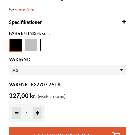
Se
demofilm
.
Specifikationer
FARVE/FINISH:
sort
Farve
sort
Materiale
PVC
Andet
A3
VARIANT:
VARENR.: E3770 / 2 STK.
327,00 kr.
(ekskl. moms)