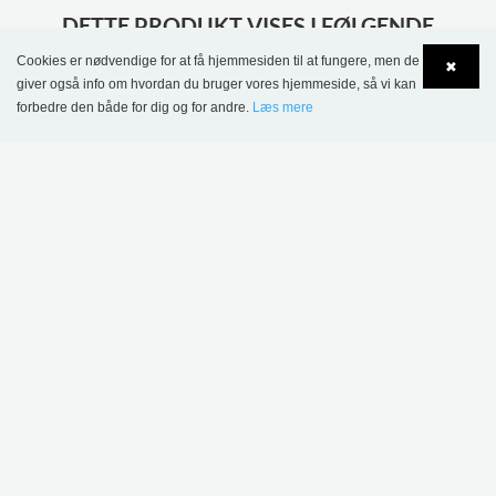
DETTE PRODUKT VISES I FØLGENDE
REFERENCER
Cookies er nødvendige for at få hjemmesiden til at fungere, men de
✖
giver også info om hvordan du bruger vores hjemmeside, så vi kan
forbedre den både for dig og for andre.
Læs mere
Language
Login
Kulturium Ishøj Bibliotek, Danmark