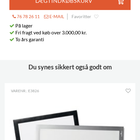
LÆG I INDKØBSKURV
76 78 26 11
E-MAIL
Favoritter
På lager
Fri fragt ved køb over 3.000,00 kr.
To års garanti
Du synes sikkert også godt om
VARENR.: E3826