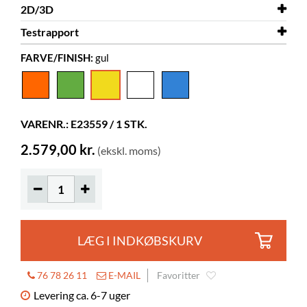
2D/3D
Bredde
1220 mm
Testrapport
Dybde
2D/3D
650 mm
Gumball Junior sofa.dwg
FARVE/FINISH:
gul
Højde
Testrapport
490 mm
Gumball Junior sofa
Farve
Testrapport
gul
Gumball sofa
Materiale
rotationsstøbt plast, PE
VARENR.: E23559 / 1 STK.
Siddehøjde
290 mm
2.579,00 kr.
(ekskl. moms)
LÆG I INDKØBSKURV
76 78 26 11
E-MAIL
Favoritter
Levering ca. 6-7 uger