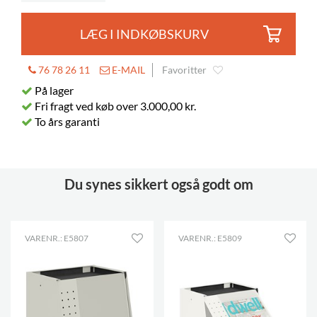
LÆG I INDKØBSKURV
76 78 26 11
E-MAIL
Favoritter
På lager
Fri fragt ved køb over 3.000,00 kr.
To års garanti
Du synes sikkert også godt om
VARENR.: E5807
VARENR.: E5809