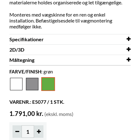
materialerne holdes organiserede og let tilgængelige.
Monteres med vægskinne for en ren og enkel
installation. Befæstigelsesdele til vægmontering
medfølger ikke.
Specifikationer
2D/3D
Bredde
352 mm
Måltegning
Dybde
2D/3D
227 mm
Maggie 3D.dwg
FARVE/FINISH:
grøn
Højde
Måltegning
495 mm
Maggie
Farve
grøn
Materiale
pulverlakeret stål
VARENR.: E5077 / 1 STK.
Leveres samlet
ja
1.791,00 kr.
(ekskl. moms)
Farver på materialer
RAL 6011 (21)