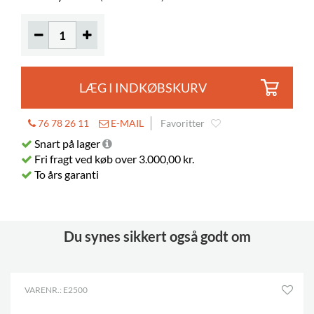
Andet
Martindale 100000
Farver på materialer
Gabriel Step Melange 66018
LÆG I INDKØBSKURV
76 78 26 11
E-MAIL
Favoritter
Snart på lager
Fri fragt ved køb over 3.000,00 kr.
To års garanti
Du synes sikkert også godt om
VARENR.: E2500