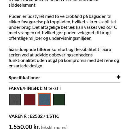
siddeelement.
Puden er udstyret med to velcrobånd på bagsiden til
sikker fastgørelse på toppladen, hvilket sikrer stabilitet
under brug. Det aftagelige betræk kan vaskes ved 60° C
med vrangen ud, hvilket gør puden velegnet til brug i
offentlige miljøer og undervisningsmiljøer.
Sia siddepude tilfører komfort og fleksibilitet til Sara
serien ved at udvide opbevaringsenhedens
funktionalitet uden at gå på kompromis med det rene og
ensartede design.
Specifikationer
FARVE/FINISH:
blåt tekstil
Bredde
720 mm
Dybde
720 mm
Højde
40 mm
VARENR.: E2532 / 1 STK.
Farve
blåt tekstil
1.550,00 kr.
(ekskl. moms)
Materiale
tekstil