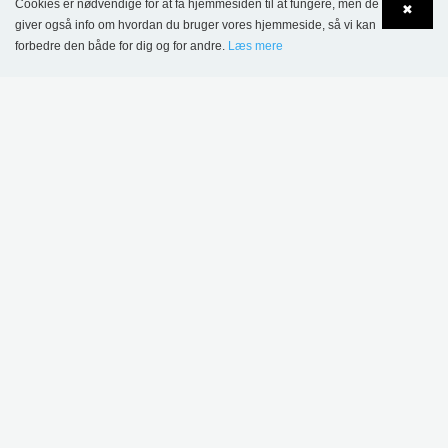
Cookies er nødvendige for at få hjemmesiden til at fungere, men de
✖
5.600,00 kr.
giver også info om hvordan du bruger vores hjemmeside, så vi kan
forbedre den både for dig og for andre.
Læs mere
Language
Login