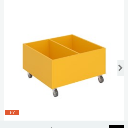
NY
Sara opbevaringspodie