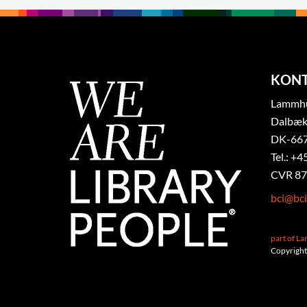
KON
Lammhul
Dalbæk
DK-667
Tel.: +4
CVR 87
bci@bci
part of L
Copyright