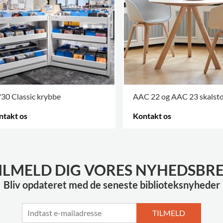
30 Classic krybbe
AAC 22 og AAC 23 skalsto
ntakt os
Kontakt os
RE VARIANTER
.
FLERE VARIANTER
.
ILMELD DIG VORES NYHEDSBR
Bliv opdateret med de seneste biblioteksnyheder
TILMELD