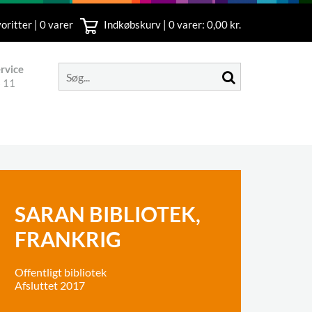
oritter | 0 varer
Indkøbskurv |
0
varer: 0,00 kr.
rvice
 11
SARAN BIBLIOTEK,
FRANKRIG
Offentligt bibliotek
Afsluttet 2017