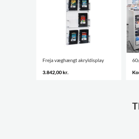
Freja væghængt akryldisplay
60/
3.842,00 kr.
Ko
FLERE VARIANTER
.
FLE
T