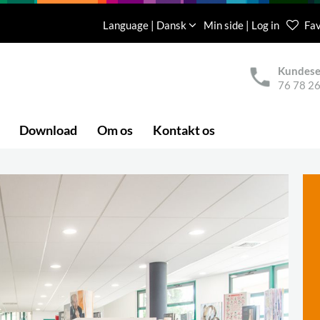
Language | Dansk
Min side | Log in
Fav
Kundese
76 78 26
Download
Om os
Kontakt os