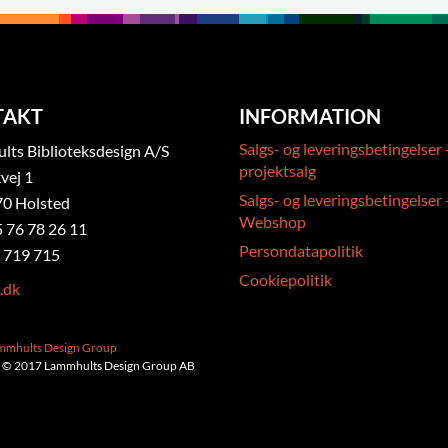
TAKT
INFORMATION
Salgs- og leveringsbetingelser 
ts Biblioteksdesign A/S
projektsalg
vej 1
Salgs- og leveringsbetingelser 
0 Holsted
Webshop
5 76 78 26 11
Persondatapolitik
 719 715
Cookiepolitik
.dk
ammhults Design Group
 © 2017 Lammhults Design Group AB