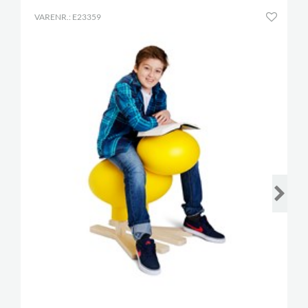
VARENR.: E23359