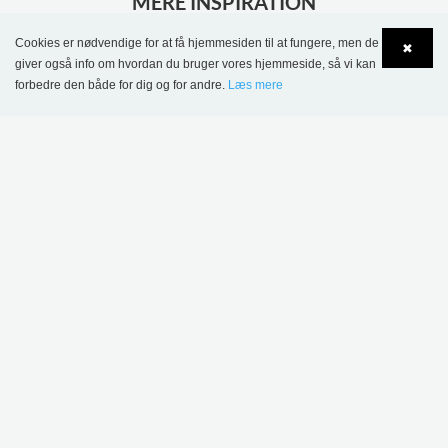
MERE INSPIRATION
Cookies er nødvendige for at få hjemmesiden til at fungere, men de
✖
giver også info om hvordan du bruger vores hjemmeside, så vi kan
forbedre den både for dig og for andre.
Læs mere
Language
Login
Sønderskov Skolebibliotek, Danmark