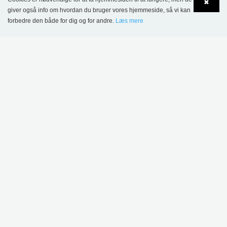
✖
Alzey Bibliotek,
Eltham Bibliotek,
giver også info om hvordan du bruger vores hjemmeside, så vi kan
Tyskland
Storbritannien
forbedre den både for dig og for andre.
Læs mere
Language
Login