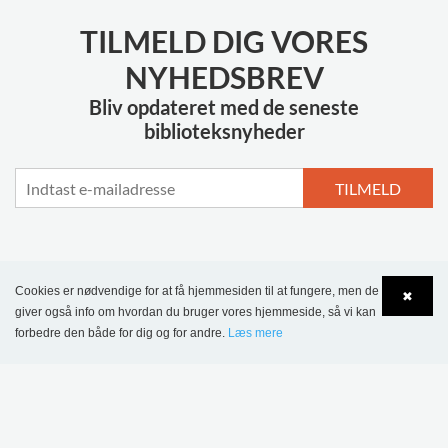
TILMELD DIG VORES
NYHEDSBREV
Bliv opdateret med de seneste
biblioteksnyheder
TILMELD
MERE INSPIRATION
Cookies er nødvendige for at få hjemmesiden til at fungere, men de
✖
giver også info om hvordan du bruger vores hjemmeside, så vi kan
forbedre den både for dig og for andre.
Læs mere
Language
Login
Sønderskov
Skolebibliotek,
Wombourne Bibliotek,
Danmark
Storbritannien