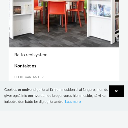
Ratio reolsystem
Kontakt os
FLERE VARIANTER
.
Cookies er nødvendige for at få hjemmesiden til at fungere, men de
✖
giver også info om hvordan du bruger vores hjemmeside, så vi kan
forbedre den både for dig og for andre.
Læs mere
TILMELD DIG VORES
Language
Login
NYHEDSBREV
Bliv opdateret med de seneste