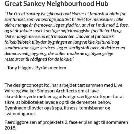
Great Sankey Neighbourhood Hub
“The Great Sankey Neighbourhood Hub
er et fantastisk aktiv for
samfundet, som vil bidrage positivt til livet for mennesker i alle
aldre mange år fremover. Jeg er glad for, at vi er i mål med 1. fase,
og at de lokale snart kan tage højteknologiske faciliteter i brug.
Det er langt mere end et fritidscenter. Udover et fantastisk
folkebibliotek tilbyder bygningen en lang række kulturelle og
sundhedsmæssige services. Jeg er særlig stolt over, at dette er en
demensvenlig bygning, der stiller moderne og tilgængelige
ressourcer til rådighed for de lokale.”
- Tony Higgins, Byrådsmedlem
The designconcept ltd. har arbejdet tæt sammen med Live
Wire og Walker Simpson Architects om at lave
skræddersyede møbler og udvælge særlige stoftyper for at
sikre, at biblioteket levede op til de dementes behov.
Bygningen tilbyder også spa, fitness, tennisbaner og
swimmingpool.
Færdiggørelsen af projektets 2. fase er planlagt til sommeren
2018.