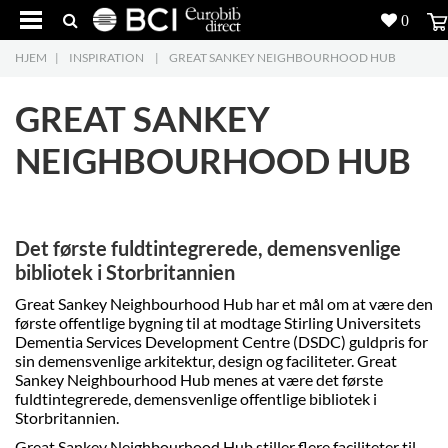
0
HJEM
|
INSPIRATION
|
GREAT SANKEY NEIGHBOURHOOD HUB
Produkter
5
GREAT SANKEY
Projekter
NEIGHBOURHOOD HUB
Inspiration
Download
Det første fuldtintegrerede, demensvenlige
Om os
8
bibliotek i Storbritannien
Great Sankey Neighbourhood Hub har et mål om at være den
Kontakt os
5
første offentlige bygning til at modtage Stirling Universitets
Dementia Services Development Centre (DSDC) guldpris for
sin demensvenlige arkitektur, design og faciliteter. Great
Sankey Neighbourhood Hub menes at være det første
fuldtintegrerede, demensvenlige offentlige bibliotek i
Storbritannien.
Great Sankey Neighbourhood Hub stiller flere faciliteter til