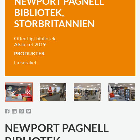
NEWPORT PAGNELL
BIBLIOTEK,
STORBRITANNIEN
Offentligt bibliotek
Afsluttet 2019
PRODUKTER
Læseraket
NEWPORT PAGNELL