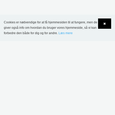
MERE INSPIRATION
Cookies er nødvendige for at få hjemmesiden til at fungere, men de
✖
giver også info om hvordan du bruger vores hjemmeside, så vi kan
forbedre den både for dig og for andre.
Læs mere
Language
Login
Sønderskov Skolebibliotek, Danmark