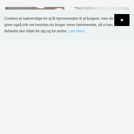
Cookies er nødvendige for at få hjemmesiden til at fungere, men de
✖
giver også info om hvordan du bruger vores hjemmeside, så vi kan
Newport Pagnell
forbedre den både for dig og for andre.
Læs mere
Bibliotek,
Aubange bibliotek,
Language
Login
Storbritannien
Belgien