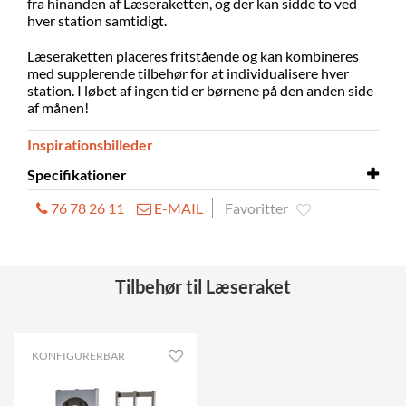
fra hinanden af Læseraketten, og der kan sidde to ved
hver station samtidigt.
Læseraketten placeres fritstående og kan kombineres
med supplerende tilbehør for at individualisere hver
station. I løbet af ingen tid er børnene på den anden side
af månen!
Inspirationsbilleder
Specifikationer
76 78 26 11
E-MAIL
Favoritter
Materiale
melamin på spånplade
Tilbehør til Læseraket
KONFIGURERBAR